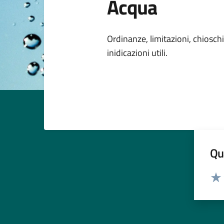
Acqua
Dettagli della
Ordinanze, limitazioni, chioschi 
inidicazioni utili.
Qua
Valut
Valu