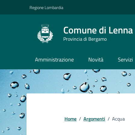
Vai ai contenuti
Vai al footer
Regione Lombardia
Comune di Lenna
Provincia di Bergamo
Amministrazione
Novità
Servizi
Home
/
Argomenti
/
Acqua