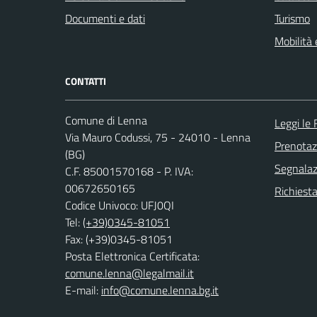
Documenti e dati
Turismo
Mobilità 
CONTATTI
Comune di Lenna
Leggi le
Via Mauro Codussi, 75 - 24010 - Lenna
Prenota
(BG)
Segnalazi
C.F. 85001570168 - P. IVA:
00672650165
Richiesta
Codice Univoco: UFJ0QI
Tel:
(+39)0345-81051
Fax: (+39)0345-81051
Posta Elettronica Certificata:
comune.lenna@legalmail.it
E-mail:
info@comune.lenna.bg.it