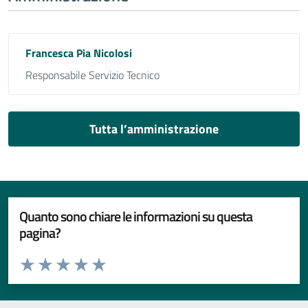
Francesca Pia Nicolosi
Responsabile Servizio Tecnico
Tutta l’amministrazione
Quanto sono chiare le informazioni su questa
pagina?
Valuta da 1 a 5 stelle la pagina
Valuta 1 stelle su 5
Valuta 2 stelle su 5
Valuta 3 stelle su 5
Valuta 4 stelle su 5
Valuta 5 stelle su 5