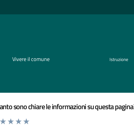
Vivere il comune
Istruzione
nto sono chiare le informazioni su questa pagina
a da 1 a 5 stelle la pagina
ta 1 stelle su 5
Valuta 2 stelle su 5
Valuta 3 stelle su 5
Valuta 4 stelle su 5
Valuta 5 stelle su 5