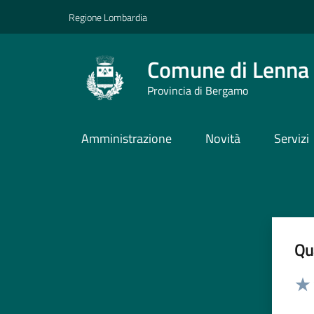
Vai ai contenuti
Vai al footer
Regione Lombardia
Comune di Lenna
Provincia di Bergamo
Amministrazione
Novità
Servizi
Qua
Valut
Valu