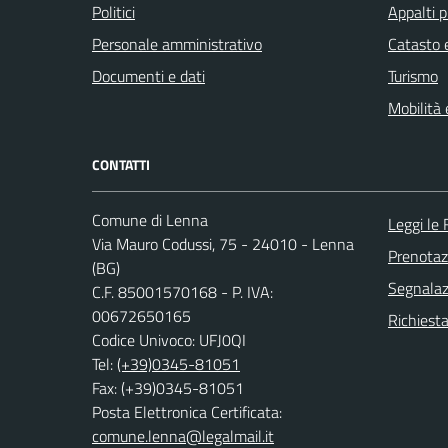
Politici
Appalti p
Personale amministrativo
Catasto e
Documenti e dati
Turismo
Mobilità 
CONTATTI
Comune di Lenna
Leggi le
Via Mauro Codussi, 75 - 24010 - Lenna
Prenota
(BG)
Segnalazi
C.F. 85001570168 - P. IVA:
00672650165
Richiesta
Codice Univoco: UFJ0QI
Tel:
(+39)0345-81051
Fax: (+39)0345-81051
Posta Elettronica Certificata:
comune.lenna@legalmail.it