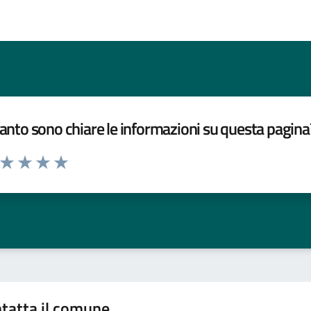
nto sono chiare le informazioni su questa pagina
a da 1 a 5 stelle la pagina
ta 1 stelle su 5
Valuta 2 stelle su 5
Valuta 3 stelle su 5
Valuta 4 stelle su 5
Valuta 5 stelle su 5
tatta il comune