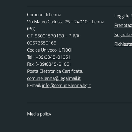
Comune di Lenna
Leggi le
Via Mauro Codussi, 75 - 24010 - Lenna
Prenota
(BG)
Segnalazi
C.F. 85001570168 - P. IVA:
00672650165
Richiesta
Codice Univoco: UFJ0QI
Tel:
(+39)0345-81051
Fax: (+39)0345-81051
Posta Elettronica Certificata:
comune.lenna@legalmail.it
E-mail:
info@comune.lenna.bg.it
Media policy