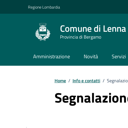
Vai ai contenuti
Vai al footer
Regione Lombardia
Comune di Lenna
Provincia di Bergamo
Amministrazione
Novità
Servizi
Home
/
Info e contatti
/
Segnalazio
Segnalazione