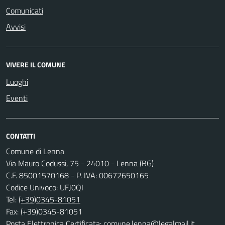
Comunicati
Avvisi
VIVERE IL COMUNE
Luoghi
Eventi
CONTATTI
Comune di Lenna
Via Mauro Codussi, 75 - 24010 - Lenna (BG)
C.F. 85001570168 - P. IVA: 00672650165
Codice Univoco: UFJ0QI
Tel:
(+39)0345-81051
Fax: (+39)0345-81051
Posta Elettronica Certificata:
comune.lenna@legalmail.it