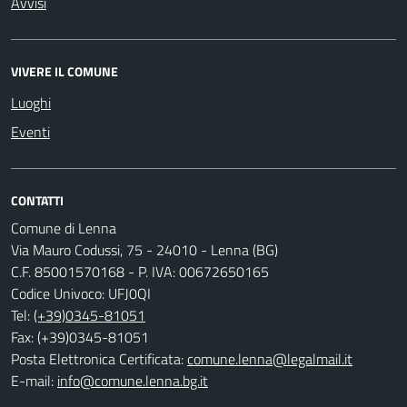
Avvisi
VIVERE IL COMUNE
Luoghi
Eventi
CONTATTI
Comune di Lenna
Via Mauro Codussi, 75 - 24010 - Lenna (BG)
C.F. 85001570168 - P. IVA: 00672650165
Codice Univoco: UFJ0QI
Tel:
(+39)0345-81051
Fax: (+39)0345-81051
Posta Elettronica Certificata:
comune.lenna@legalmail.it
E-mail:
info@comune.lenna.bg.it