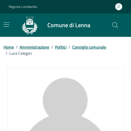
Vai ai contenuti
Vai al footer
Regione Lombardia
Comune di Lenna
Home
/
Amministrazione
/
Politici
/
Consiglio comunale
/
Luca Calegari