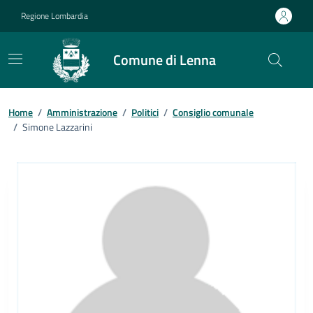
Vai ai contenuti
Vai al footer
Regione Lombardia
Comune di Lenna
Home
/
Amministrazione
/
Politici
/
Consiglio comunale
/
Simone Lazzarini