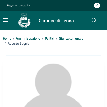
Vai ai contenuti
Vai al footer
Regione Lombardia
Comune di Lenna
Home
/
Amministrazione
/
Politici
/
Giunta comunale
/
Roberto Begnis