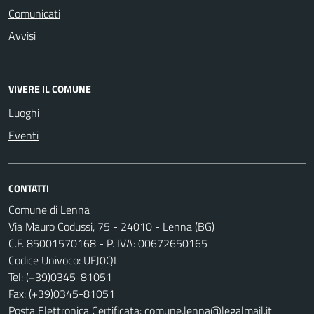
Comunicati
Avvisi
VIVERE IL COMUNE
Luoghi
Eventi
CONTATTI
Comune di Lenna
Via Mauro Codussi, 75 - 24010 - Lenna (BG)
C.F. 85001570168 - P. IVA: 00672650165
Codice Univoco: UFJ0QI
Tel:
(+39)0345-81051
Fax: (+39)0345-81051
Posta Elettronica Certificata:
comune.lenna@legalmail.it