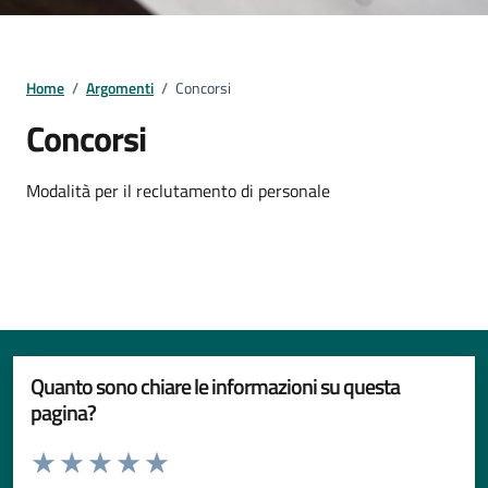
Home
/
Argomenti
/
Concorsi
Concorsi
Dettagli della notizia
Modalità per il reclutamento di personale
Quanto sono chiare le informazioni su questa
pagina?
Valuta da 1 a 5 stelle la pagina