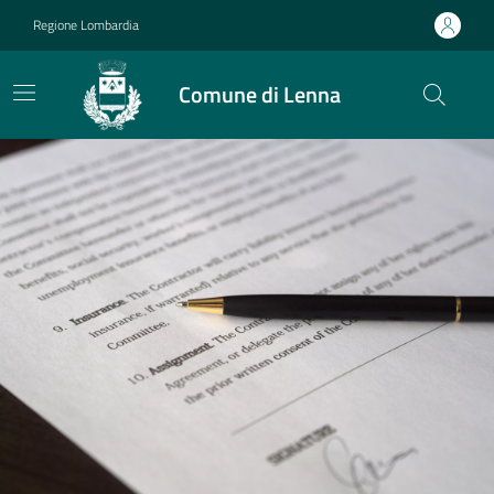
Vai ai contenuti
Vai al footer
Regione Lombardia
Comune di Lenna