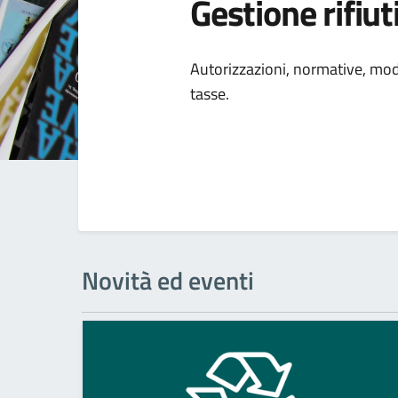
Gestione rifiut
Dettagli della
Autorizzazioni, normative, modal
tasse.
Novità ed eventi