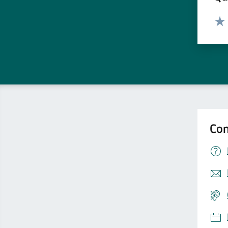
Valut
Valu
Con