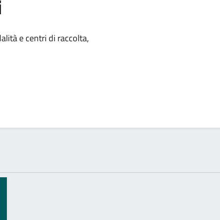
i
 notizia
ità e centri di raccolta,