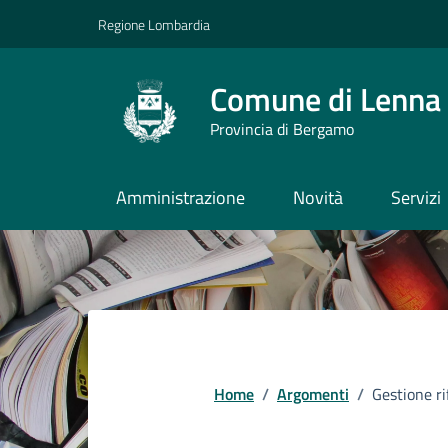
Vai ai contenuti
Vai al footer
Regione Lombardia
Comune di Lenna
Provincia di Bergamo
Amministrazione
Novità
Servizi
Home
/
Argomenti
/
Gestione ri