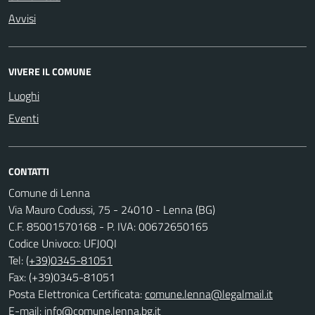
Avvisi
VIVERE IL COMUNE
Luoghi
Eventi
CONTATTI
Comune di Lenna
Via Mauro Codussi, 75 - 24010 - Lenna (BG)
C.F. 85001570168 - P. IVA: 00672650165
Codice Univoco: UFJ0QI
Tel:
(+39)0345-81051
Fax: (+39)0345-81051
Posta Elettronica Certificata:
comune.lenna@legalmail.it
E-mail:
info@comune.lenna.bg.it