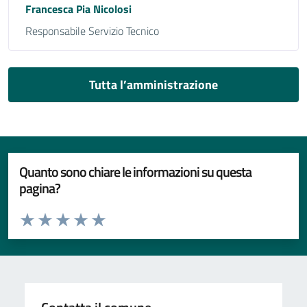
Francesca Pia Nicolosi
Responsabile Servizio Tecnico
Tutta l’amministrazione
Quanto sono chiare le informazioni su questa
pagina?
Valuta da 1 a 5 stelle la pagina
Valuta 1 stelle su 5
Valuta 2 stelle su 5
Valuta 3 stelle su 5
Valuta 4 stelle su 5
Valuta 5 stelle su 5