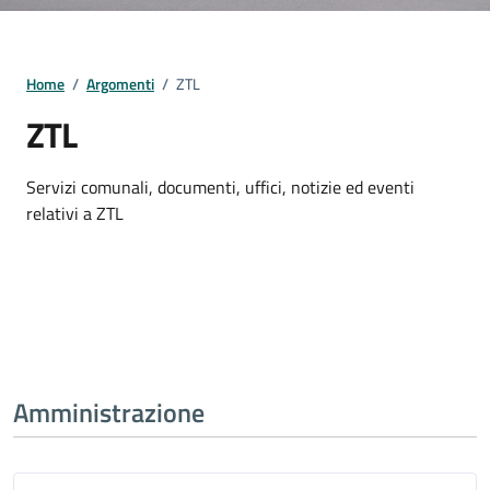
Home
/
Argomenti
/
ZTL
ZTL
Dettagli della notizia
Servizi comunali, documenti, uffici, notizie ed eventi
relativi a ZTL
Amministrazione