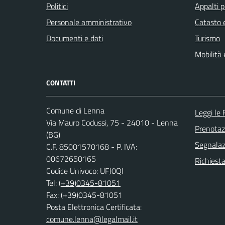
Politici
Appalti p
Personale amministrativo
Catasto e
Documenti e dati
Turismo
Mobilità 
CONTATTI
Comune di Lenna
Leggi le
Via Mauro Codussi, 75 - 24010 - Lenna
Prenota
(BG)
Segnalazi
C.F. 85001570168 - P. IVA:
00672650165
Richiesta
Codice Univoco: UFJ0QI
Tel:
(+39)0345-81051
Fax: (+39)0345-81051
Posta Elettronica Certificata:
comune.lenna@legalmail.it