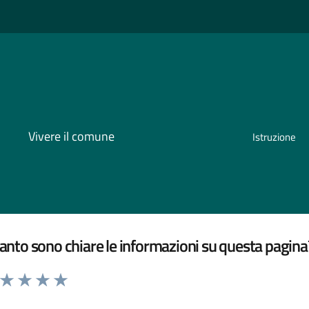
Vivere il comune
Istruzione
nto sono chiare le informazioni su questa pagina
a da 1 a 5 stelle la pagina
ta 1 stelle su 5
Valuta 2 stelle su 5
Valuta 3 stelle su 5
Valuta 4 stelle su 5
Valuta 5 stelle su 5