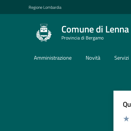
Vai ai contenuti
Vai al footer
Regione Lombardia
Comune di Lenna
Provincia di Bergamo
Amministrazione
Novità
Servizi
Qua
Valut
Valu