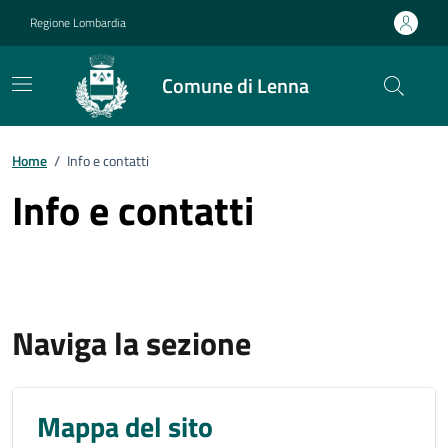
Vai ai contenuti
Vai al footer
Regione Lombardia
Comune di Lenna
Home
/
Info e contatti
Info e contatti
Naviga la sezione
Mappa del sito