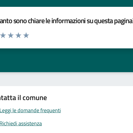
nto sono chiare le informazioni su questa pagina
a da 1 a 5 stelle la pagina
ta 1 stelle su 5
Valuta 2 stelle su 5
Valuta 3 stelle su 5
Valuta 4 stelle su 5
Valuta 5 stelle su 5
tatta il comune
Leggi le domande frequenti
Richiedi assistenza