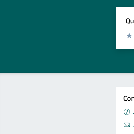
Qua
Valut
Valu
Con