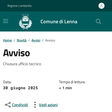
Vai ai contenuti
Vai al footer
Regione Lombardia
Comune di Lenna
Home
/
Novità
/
Avvisi
/
Avviso
Avviso
Dettagli della notizia
Chiusura ufficio tecnico
Data:
Tempo di lettura:
< 1 min
30 giugno 2025
Condividi
Vedi azioni