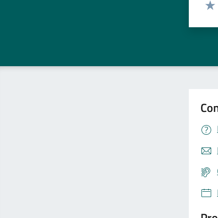
Valut
Valu
Con
Pro