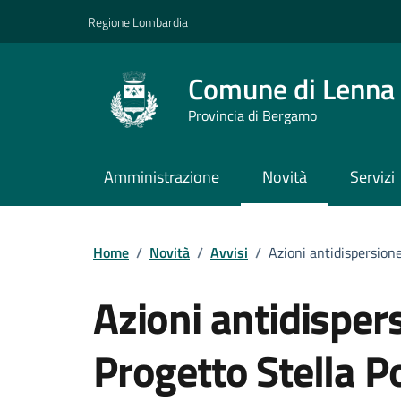
Vai ai contenuti
Vai al footer
Regione Lombardia
Comune di Lenna
Provincia di Bergamo
Amministrazione
Novità
Servizi
Home
/
Novità
/
Avvisi
/
Azioni antidispersione
Azioni antidisper
Progetto Stella P