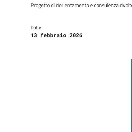
Dettagli della notizi
Progetto di riorientamento e consulenza rivolto 
Data:
13 febbraio 2026