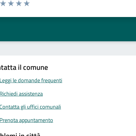
a da 1 a 5 stelle la pagina
ta 1 stelle su 5
Valuta 2 stelle su 5
Valuta 3 stelle su 5
Valuta 4 stelle su 5
Valuta 5 stelle su 5
tatta il comune
Leggi le domande frequenti
Richiedi assistenza
Contatta gli uffici comunali
Prenota appuntamento
blemi in città