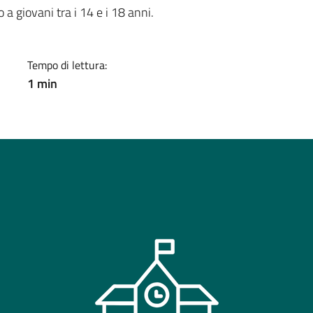
a
a giovani tra i 14 e i 18 anni.
Tempo di lettura:
1 min