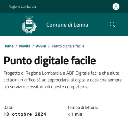
Vai ai contenuti
Vai al footer
Regione Lombardia
Comune di Lenna
Home
/
Novità
/
Avvisi
/
Punto digitale facile
Punto digitale facile
Dettagli della notizia
Progetto di Regione Lombardia e ABF Digitale facile che aiuta i
cittadini in difficoltà ad approcciarsi al digitale dato che sempre
più servizi necessitano di queste competenze.
Data:
Tempo di lettura:
< 1 min
18 ottobre 2024