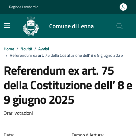
Vai ai contenuti
Vai al footer
Regione Lombardia
Comune di Lenna
Home
/
Novità
/
Avvisi
/
Referendum ex art. 75 della Costituzione dell’ 8 e 9 giugno 2025
Referendum ex art. 75
della Costituzione dell’ 8 e
9 giugno 2025
Dettagli della notizia
Orari votazioni
Data:
Tempo di lettura: