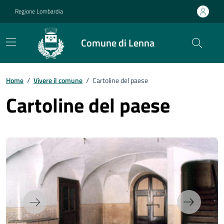
Vai ai contenuti
Vai al footer
Regione Lombardia
Comune di Lenna
Home
/
Vivere il comune
/
Cartoline del paese
Cartoline del paese