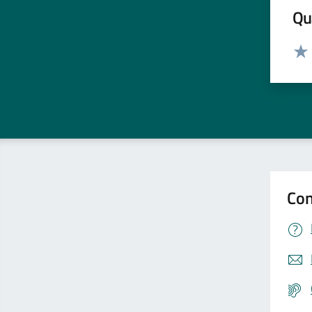
Qua
Valut
Valu
Con