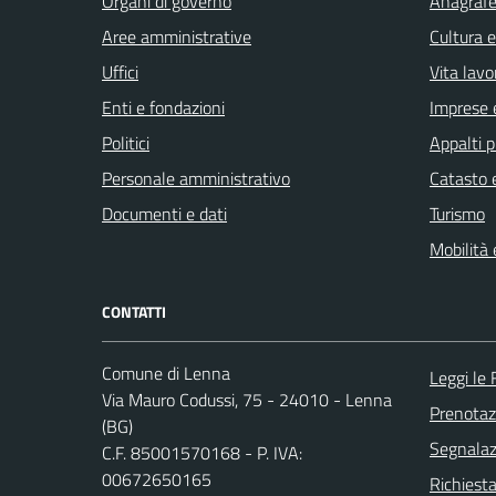
Organi di governo
Anagrafe 
Aree amministrative
Cultura 
Uffici
Vita lavo
Enti e fondazioni
Imprese 
Politici
Appalti p
Personale amministrativo
Catasto e
Documenti e dati
Turismo
Mobilità 
CONTATTI
Comune di Lenna
Leggi le
Via Mauro Codussi, 75 - 24010 - Lenna
Prenota
(BG)
Segnalazi
C.F. 85001570168 - P. IVA:
00672650165
Richiesta