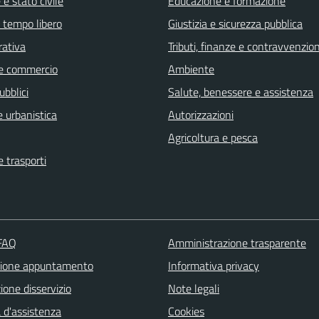
e stato civile
Educazione e formazione
e tempo libero
Giustizia e sicurezza pubblica
rativa
Tributi, finanze e contravvenzion
e commercio
Ambiente
ubblici
Salute, benessere e assistenza
 urbanistica
Autorizzazioni
Agricoltura e pesca
e trasporti
 FAQ
Amministrazione trasparente
zione appuntamento
Informativa privacy
one disservizio
Note legali
 d'assistenza
Cookies