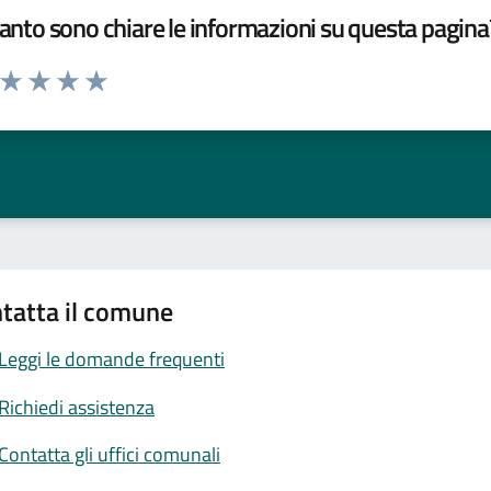
nto sono chiare le informazioni su questa pagina
a da 1 a 5 stelle la pagina
ta 1 stelle su 5
Valuta 2 stelle su 5
Valuta 3 stelle su 5
Valuta 4 stelle su 5
Valuta 5 stelle su 5
tatta il comune
Leggi le domande frequenti
Richiedi assistenza
Contatta gli uffici comunali