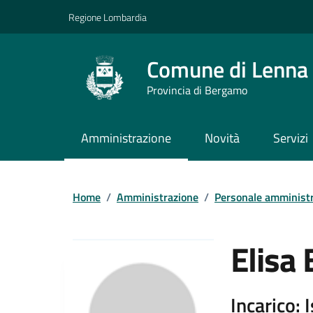
Vai ai contenuti
Vai al footer
Regione Lombardia
Comune di Lenna
Provincia di Bergamo
Amministrazione
Novità
Servizi
Home
/
Amministrazione
/
Personale amministr
Elisa 
Incarico: 