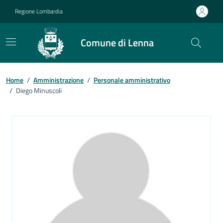
Vai ai contenuti
Vai al footer
Regione Lombardia
Comune di Lenna
Home
/
Amministrazione
/
Personale amministrativo
/
Diego Minuscoli