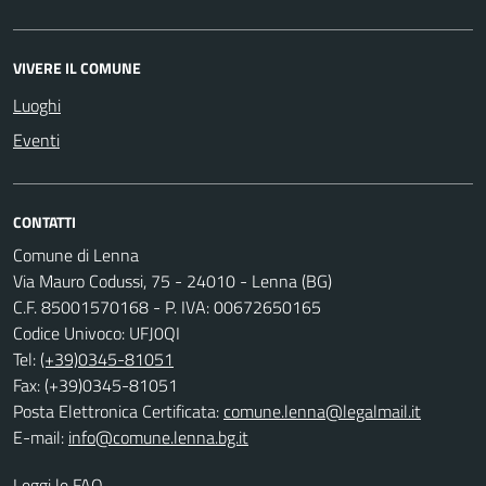
VIVERE IL COMUNE
Luoghi
Eventi
CONTATTI
Comune di Lenna
Via Mauro Codussi, 75 - 24010 - Lenna (BG)
C.F. 85001570168 - P. IVA: 00672650165
Codice Univoco: UFJ0QI
Tel:
(+39)0345-81051
Fax: (+39)0345-81051
Posta Elettronica Certificata:
comune.lenna@legalmail.it
E-mail:
info@comune.lenna.bg.it
Leggi le FAQ