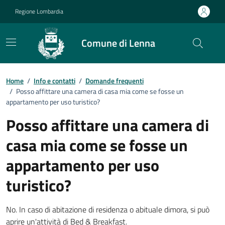
Vai ai contenuti
Vai al footer
Regione Lombardia
Comune di Lenna
Dettagli FAQ
Home
/
Info e contatti
/
Domande frequenti
/
Posso affittare una camera di casa mia come se fosse un
appartamento per uso turistico?
Posso affittare una camera di
casa mia come se fosse un
appartamento per uso
turistico?
No. In caso di abitazione di residenza o abituale dimora, si può
aprire un'attività di Bed & Breakfast.