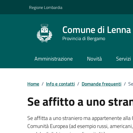
Vai ai contenuti
Vai al footer
Regione Lombardia
Comune di Lenna
Provincia di Bergamo
Amministrazione
Novità
Servizi
Dettagli FAQ
Home
/
Info e contatti
/
Domande frequenti
/
Se
Se affitto a uno stran
Se affitta a uno straniero ma appartenente alla C
Comunità Europea (ad esempio russi, americani, 