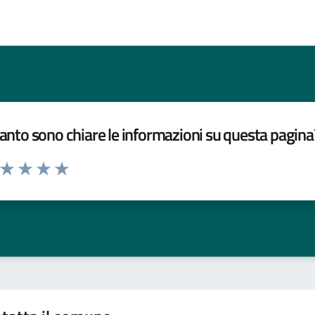
nto sono chiare le informazioni su questa pagina
a da 1 a 5 stelle la pagina
ta 1 stelle su 5
Valuta 2 stelle su 5
Valuta 3 stelle su 5
Valuta 4 stelle su 5
Valuta 5 stelle su 5