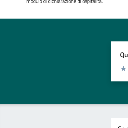
modulo di dichiarazione di ospitalità.
Qua
Valut
Valu