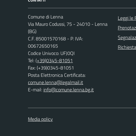
Comune di Lenna
Leggi le
Via Mauro Codussi, 75 - 24010 - Lenna
Prenota
(BG)
Segnalazi
C.F. 85001570168 - P. IVA:
00672650165
Richiesta
Codice Univoco: UFJ0QI
Tel:
(+39)0345-81051
Fax: (+39)0345-81051
Posta Elettronica Certificata:
comune.lenna@legalmail.it
E-mail:
info@comune.lenna.bg.it
Media policy