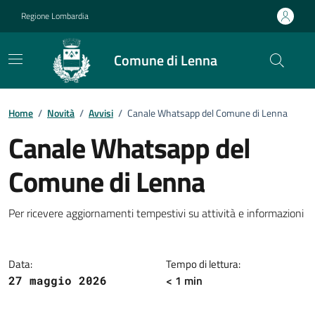
Vai ai contenuti
Vai al footer
Regione Lombardia
Comune di Lenna
Home
/
Novità
/
Avvisi
/
Canale Whatsapp del Comune di Lenna
Canale Whatsapp del
Comune di Lenna
Dettagli della notizia
Per ricevere aggiornamenti tempestivi su attività e informazioni
Data:
Tempo di lettura:
< 1 min
27 maggio 2026