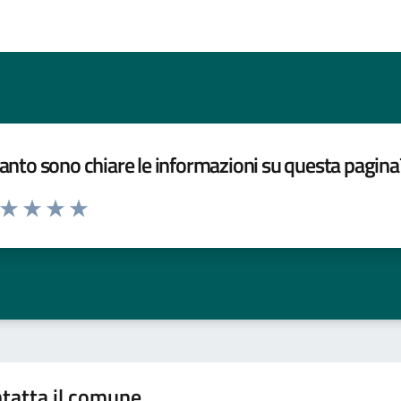
nto sono chiare le informazioni su questa pagina
a da 1 a 5 stelle la pagina
ta 1 stelle su 5
Valuta 2 stelle su 5
Valuta 3 stelle su 5
Valuta 4 stelle su 5
Valuta 5 stelle su 5
tatta il comune