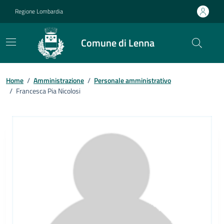
Vai ai contenuti
Vai al footer
Regione Lombardia
Comune di Lenna
Home
/
Amministrazione
/
Personale amministrativo
/
Francesca Pia Nicolosi