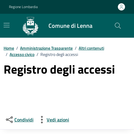
Vai ai contenuti
Vai al footer
Regione Lombardia
Comune di Lenna
Home
/
Amministrazione Trasparente
/
Altri contenuti
/
Accesso civico
/
Registro degli accessi
Registro degli accessi
Condividi
Vedi azioni