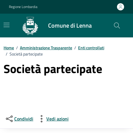
Vai ai contenuti
Vai al footer
Regione Lombardia
Comune di Lenna
Home
/
Amministrazione Trasparente
/
Enti controllati
/
Società partecipate
Società partecipate
Condividi
Vedi azioni