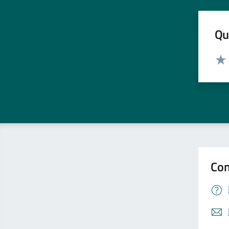
Qua
Valut
Valu
Con