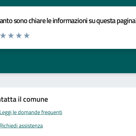
nto sono chiare le informazioni su questa pagina
a da 1 a 5 stelle la pagina
ta 1 stelle su 5
Valuta 2 stelle su 5
Valuta 3 stelle su 5
Valuta 4 stelle su 5
Valuta 5 stelle su 5
tatta il comune
Leggi le domande frequenti
Richiedi assistenza