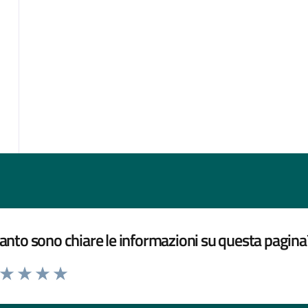
nto sono chiare le informazioni su questa pagina
a da 1 a 5 stelle la pagina
ta 1 stelle su 5
Valuta 2 stelle su 5
Valuta 3 stelle su 5
Valuta 4 stelle su 5
Valuta 5 stelle su 5