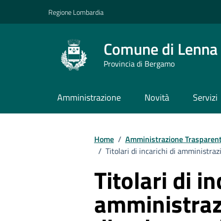
Vai ai contenuti
Vai al footer
Regione Lombardia
Comune di Lenna
Provincia di Bergamo
Amministrazione
Novità
Servizi
Home
/
Amministrazione Trasparen
/
Titolari di incarichi di amministraz
Titolari di in
amministraz