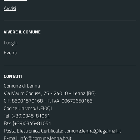
Avvisi
VIVERE IL COMUNE
Luoghi
Eventi
CONTATTI
Comune di Lenna
Via Mauro Codussi, 75 - 24010 - Lenna (BG)
C.F. 85001570168 - P. IVA: 00672650165
Codice Univoco: UFJ0QI
Tel:
(+39)0345-81051
Fax: (+39)0345-81051
Posta Elettronica Certificata:
comune.lenna@legalmail.it
E-mail:
info@comune.lenna.bg.it